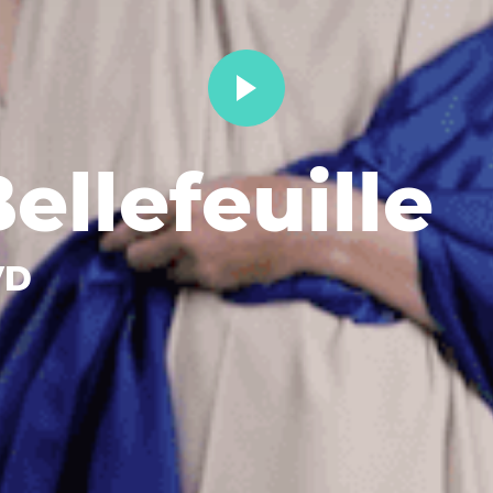
ellefeuille
VD