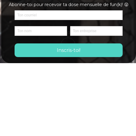
Mote details
Project Details
Patrick Groulx part en rodage de son spectacle avec ses
p’tits pas fins (Maude Landry, Sam Breton, et Mathieu
Pepper) et il a contacté KOZE pour en faire la promotion
! On avait un super beau concept et le tournage se
passait à merveille, jusqu’à tant qu’un petit cr*ss se